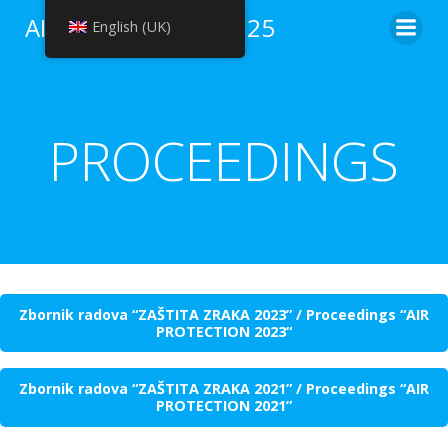
Skip
AIR PROTECTION 2025
English (UK)
to
content
PROCEEDINGS
Zbornik radova “
ZAŠTITA ZRAKA 2023
” /
Proceedings “
AIR
PROTECTION 2023
“
Zbornik radova “ZAŠTITA ZRAKA 2021”
/ Proceedings “AIR
PROTECTION 2021”